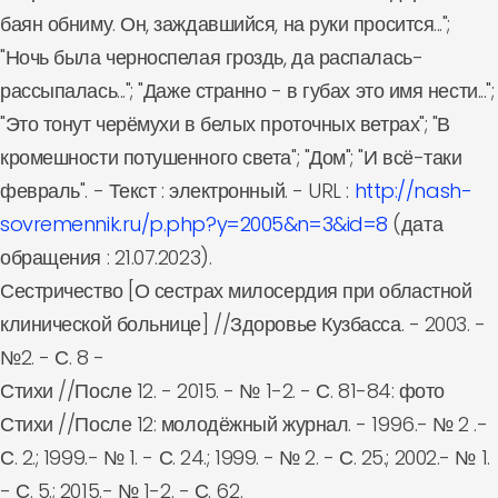
баян обниму. Он, заждавшийся, на руки просится...";
"Ночь была черноспелая гроздь, да распалась-
рассыпалась..."; "Даже странно - в губах это имя нести...";
"Это тонут черёмухи в белых проточных ветрах"; "В
кромешности потушенного света"; "Дом"; "И всё-таки
февраль". - Текст : электронный. - URL :
http://nash-
sovremennik.ru/p.php?y=2005&n=3&id=8
(дата
обращения : 21.07.2023).
Сестричество [О сестрах милосердия при областной
клинической больнице] //Здоровье Кузбасса. - 2003. -
№2. - С. 8 -
Стихи //После 12. - 2015. - № 1-2. - С. 81-84: фото
Стихи //После 12: молодёжный журнал. - 1996.- № 2 .-
С. 2.; 1999.- № 1. - С. 24.; 1999. - № 2. - С. 25.; 2002.- № 1.
- С. 5.; 2015.- № 1-2. - С. 62.