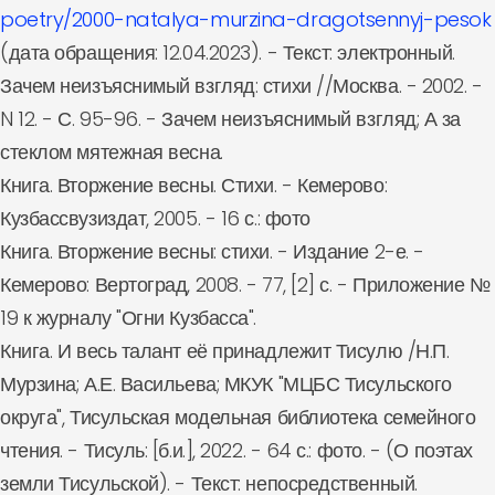
poetry/2000-natalya-murzina-dragotsennyj-pesok
(дата обращения: 12.04.2023). - Текст: электронный.
Зачем неизъяснимый взгляд: стихи //Москва. - 2002. -
N 12. - С. 95-96. - Зачем неизъяснимый взгляд; А за
стеклом мятежная весна.
Книга. Вторжение весны. Стихи. - Кемерово:
Кузбассвузиздат, 2005. - 16 с.: фото
Книга. Вторжение весны: стихи. - Издание 2-е. -
Кемерово: Вертоград, 2008. - 77, [2] с. - Приложение №
19 к журналу "Огни Кузбасса".
Книга. И весь талант её принадлежит Тисулю /Н.П.
Мурзина; А.Е. Васильева; МКУК "МЦБС Тисульского
округа", Тисульская модельная библиотека семейного
чтения. - Тисуль: [б.и.], 2022. - 64 с.: фото. - (О поэтах
земли Тисульской). - Текст: непосредственный.