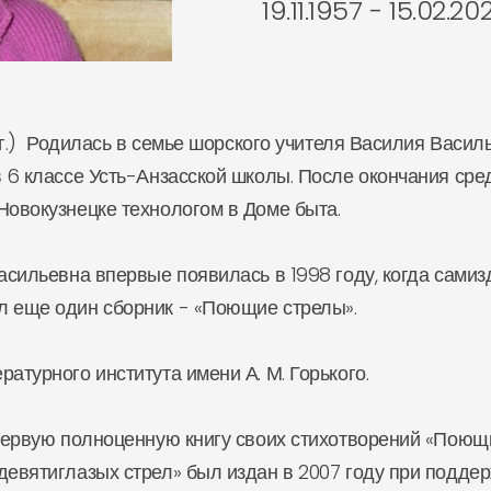
19.11.1957 - 15.02.20
г.) Родилась в семье шорского учителя Василия Васил
в 6 классе Усть-Анзасской школы. После окончания ср
Новокузнецке технологом в Доме быта.
ильевна впервые появилась в 1998 году, когда самиз
л еще один сборник - «Поющие стрелы».
урного института имени А. М. Горького.
ервую полноценную книгу своих стихотворений «Поющ
девятиглазых стрел» был издан в 2007 году при подде