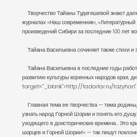
Творчество Тайаны Тудегешевой знают далек
журналах «Наш современник», «Литературный Ку
произведений Сибири за последние 100 лет вош
Тайана Васильевна сочиняет также стихи и за
Тайана Васильевна в последние годы работа
развитию культуры коренных народов края, д
target="_blank">http://tadarlar.ru/tazyhan"
Главная тема ее творчества — тема родины,
узнать народ Горной Шории и понять его душу.
уходящего в доисторические времена... Это кр
шорцев и Горной Шории!» — так пишут поклонн