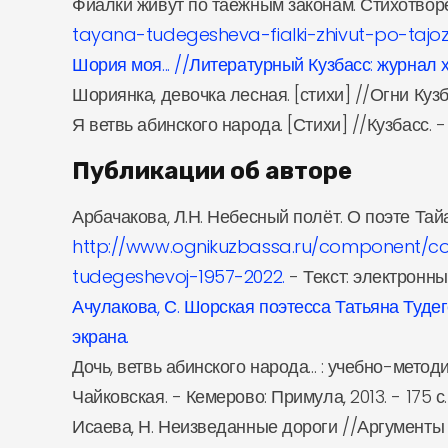
Фиалки живут по таёжным законам. Стихотворен
tayana-tudegesheva-fialki-zhivut-po-ta
Шория моя... //Литературный Кузбасс: журнал ху
Шориянка, девочка лесная. [стихи] //Огни Кузба
Я ветвь абинского народа. [Стихи] //Кузбасс. - 20
Публикации об авторе
Арбачакова, Л.Н. Небесный полёт. О поэте Тайа
http://www.ognikuzbassa.ru/component/con
tudegeshevoj-1957-2022.
- Текст: электронны
Ачулакова, С. Шорская поэтесса Татьяна Тудег
экрана.
Дочь, ветвь абинского народа... : учебно-мето
Чайковская. - Кемерово: Примула, 2013. - 175 
Исаева, Н. Неизведанные дороги //Аргументы и