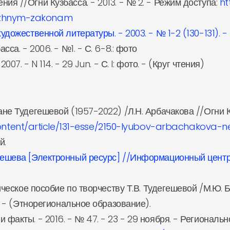
ия //Огни Кузбасса. - 2013. - № 2. - Режим доступа:
ht
jozhnym-zakonam
дожественной литературы. - 2003. - № 1-2 (130-131). - С
сса. - 2006. - №1. - С. 6-8.: фото
07. - N 114. - 29 Jun. - С. I: фото. - (Круг чтения)
не Тудегешевой (1957-2022) /Л.Н. Арбачакова //Огни Ку
tent/article/131-esse/2150-lyubov-arbachakova-n
й.
ешева [Электронный ресурс] //Информационный центр "Шо
дическое пособие по творчеству Т.В. Тудегешевой /М.Ю. Б
с. - (Этнорегиональное образование).
 факты. - 2016. - № 47. - 23 - 29 ноября. - Региональн