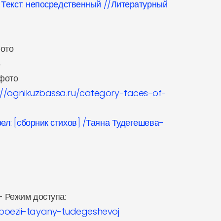
– Текст: непосредственный //Литературный
фото
4
 фото
://ognikuzbassa.ru/category-faces-of-
ел: [сборник стихов] /Таяна Тудегешева-
 - Режим доступа:
-poezii-tayany-tudegeshevoj