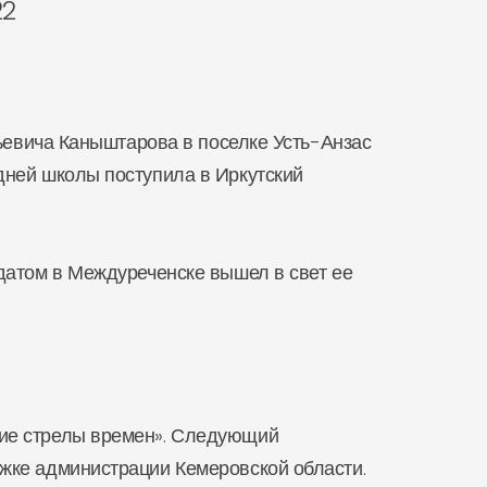
22
ьевича Каныштарова в поселке Усть-Анзас
едней школы поступила в Иркутский
датом в Междуреченске вышел в свет ее
ие стрелы времен». Следующий
ржке администрации Кемеровской области.