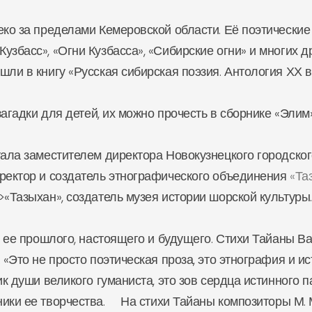
о за пределами Кемеровской области. Её поэтические
збасс», «Огни Кузбасса», «Сибирские огни» и многих др
ли в книгу «Русская сибирская поэзия. Антология ХХ в
гадки для детей, их можно прочесть в сборнике «Элим»
ла заместителем директора Новокузнецкого городског
иректор и создатель этнографического объединения
«Та
>«Тазыхан», создатель музея истории шорской культуры.
 ее прошлого, настоящего и будущего. Стихи Тайаны 
 «Это не просто поэтическая проза, это этнография и и
ик души великого гуманиста, это зов сердца истинного 
ики ее творчества. На стихи Тайаны композиторы М. М