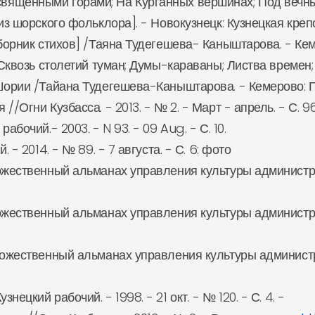
 За священными горами; На Курганных вершинах; Под вечн
з шорского фольклора]. - Новокузнецк: Кузнецкая крепост
рник стихов] /Таяна Тудегешева- Каныштарова. - Кемеово:
 Сквозь столетий туман; Думы-караваны; Листва времен
ории /Тайана Тудегешева-Каныштарова. - Кемерово: Приму
/Огни Кузбасса. - 2013. - № 2. - Март - апрель. - С. 9
бочий.- 2003. - N 93. - 09 Aug. - С. 10.
 - 2014. - № 89. - 7 августа. - С. 6: фото
жественный альманах управления культуры администрации
жественный альманах управления культуры администрации
ожественный альманах управления культуры администрации
цкий рабочий. - 1998. - 21 окт. - № 120. - С. 4. -