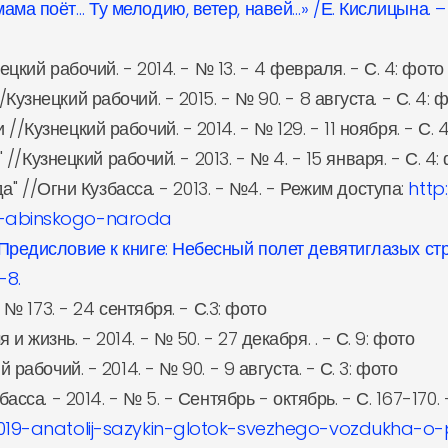
ама поёт… Ту мелодию, ветер, навей…» /Е. Кислицына. 
ецкий рабочий. - 2014. - № 13. - 4 февраля. - С. 4: фото
узнецкий рабочий. - 2015. - № 90. - 8 августа. - С. 4: 
Кузнецкий рабочий. - 2014. - № 129. - 11 ноября. - С. 
 //Кузнецкий рабочий. - 2013. - № 4. - 15 января. - С. 4:
ода" //Огни Кузбасса. - 2013. - №4. - Режим доступа:
http
tv-abinskogo-naroda
Предисловие к книге: Небесный полет девятиглазых стр
-8.
 № 173. - 24 сентября. - С.3: фото
жизнь. - 2014. - № 50. - 27 декабря. . - С. 9: фото
рабочий. - 2014. - № 90. - 9 августа. - С. 3: фото
асса. - 2014. - № 5. - Сентябрь - октябрь. - С. 167-170.
/1019-anatolij-sazykin-glotok-svezhego-vozdukha-o