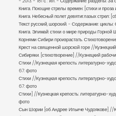
- 2013. - 181 с. : ил. - Содержание: разделы:
Книга. Поющие стрелы времен: [стихи и проза и
Книга. Небесный полет девятиглазых стрел: [сбо
Текст русский, шорский. - Содержание: циклы:
Книга. Элимай: стихи о мире природы Горной Ш
Корнями Сибири произрастать. Стихотоворения /
Крест на священной шорской горе //Кузнецкий ра
Сибиряки. [стихотворение] //Кузнецкий рабочий.
Стихи //Кузнецкая крепость: литературно-худо
67: фото
Стихи //Кузнецкая крепость: литературно-худо
67: фото
Стихи] //Кузнецкая крепость: литературно-худ
фото
Сын Шории [об Андрее Ильиче Чудоякове] //Кузне