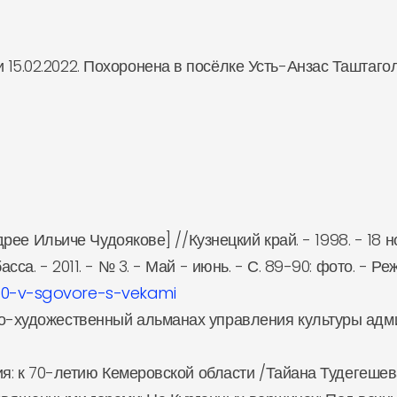
15.02.2022. Похоронена в посёлке Усть-Анзас Таштагол
дрее Ильиче Чудоякове] //Кузнецкий край. - 1998. - 18 нояб
сса. - 2011. - № 3. - Май - июнь. - С. 89-90: фото. - Ре
550-v-sgovore-s-vekami
-художественный альманах управления культуры админис
ния: к 70-летию Кемеровской области /Тайана Тудегешева