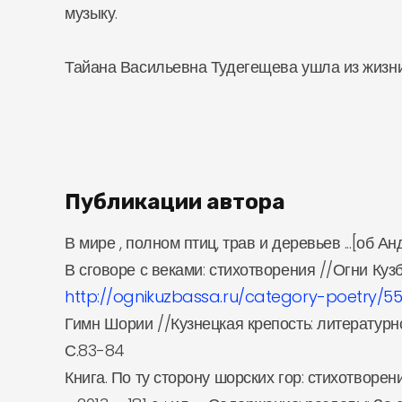
музыку.
Тайана Васильевна Тудегещева ушла из жизни 
Публикации автора
В мире , полном птиц, трав и деревьев ...[об Ан
В сговоре с веками: стихотворения //Огни Кузба
http://ognikuzbassa.ru/category-poetry/
Гимн Шории //Кузнецкая крепость: литературно
С.83-84
Книга. По ту сторону шорских гор: стихотворе