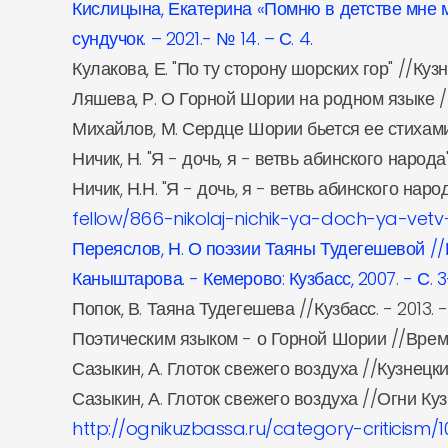
Кислицына, Екатерина «Помню в детстве мне м
сундучок. – 2021.- № 14. – С. 4.
Кулакова, Е. "По ту сторону шорских гор" //Кузн
Ляшева, Р. О Горной Шории на родном языке //К
Михайлов, М. Сердце Шории бьется ее стихами //
Ничик, Н. "Я - дочь, я - ветвь абинского народа"
Ничик, Н.Н. "Я - дочь, я - ветвь абинского нар
fellow/866-nikolaj-nichik-ya-doch-ya-ve
Переяслов, Н. О поэзии Таяны Тудегешевой //
Каныштарова. - Кемерово: Кузбасс, 2007. - С. 3
Попок, В. Таяна Тудегешева //Кузбасс. - 2013. -
Поэтическим языком - о Горной Шории //Время и 
Сазыкин, А. Глоток свежего воздуха //Кузнецкий 
Сазыкин, А. Глоток свежего воздуха //Огни Кузб
http://ognikuzbassa.ru/category-criticism