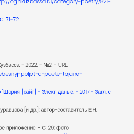
tp://ognikuzbassa.ru/category-poetry/821-
. 71-72.
збасса. - 2022. - №2. - URL:
ebesnyj-poljot-o-poete-tajane-
рия. [сайт] - Элект. даные. - 2017.- Загл. с
уравцова [и др.]; автор-составитель Е.Н.
ое приложение. - С. 26: фото