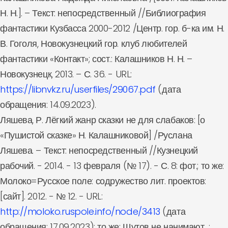
Н. Н.]. – Текст: непосредственный //Библиография
фантастики Кузбасса 2000-2012 /Центр. гор. б-ка им. Н.
В. Гоголя, Новокузнецкий гор. клуб любителей
фантастики «Контакт»; сост.: Калашников Н. Н. –
Новокузнецк, 2013. – С. 36. - URL:
https://libnvkz.ru/userfiles/29067.pdf
(дата
обращения: 14.09.2023).
Ляшева, Р. Лёгкий жанр сказки не для слабаков: [о
«Пушистой сказке» Н. Калашниковой] /Руслана
Ляшева. – Текст: непосредственный //Кузнецкий
рабочий. - 2014. - 13 февраля (№ 17). - С. 8: фот.; то же:
Молоко=Русское поле: содружество лит. проектов:
[сайт]. 2012. - № 12. - URL:
http://moloko.ruspole.info/node/3413
(дата
обращения: 17.09.2023); то же: Шутов не нанимают…: