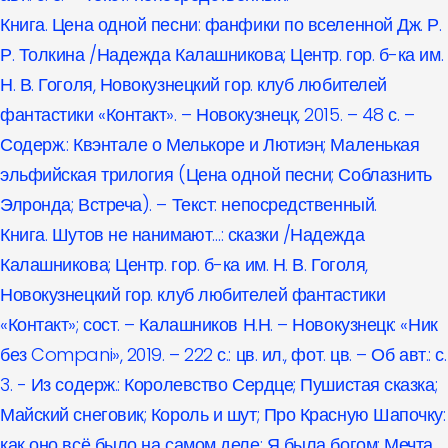
Книга. Цена одной песни: фанфики по вселенной Дж. Р.
Р. Толкина /Надежда Калашникова; Центр. гор. б-ка им.
Н. В. Гоголя, Новокузнецкий гор. клуб любителей
фантастики «Контакт». – Новокузнецк, 2015. – 48 с. –
Содерж.: Квэнтале о Мелькоре и Лютиэн; Маленькая
эльфийская трилогия (Цена одной песни; Соблазнить
Элронда; Встреча). – Текст: непосредственный.
Книга. Шутов не нанимают…: сказки /Надежда
Калашникова; Центр. гор. б-ка им. Н. В. Гоголя,
Новокузнецкий гор. клуб любителей фантастики
«Контакт»; сост. – Калашников Н.Н. – Новокузнецк: «Ник
без Compani», 2019. – 222 с.: цв. ил., фот. цв. – Об авт.: с.
3. - Из содерж.: Королевство Сердце; Пушистая сказка;
Майский снеговик; Король и шут; Про Красную Шапочку:
как оно всё было на самом деле; Я была богом; Мечта