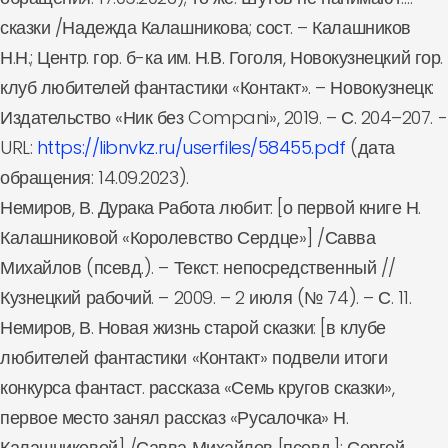
сказки /Надежда Калашникова; сост. – Калашников
Н.Н.; Центр. гор. б-ка им. Н.В. Гоголя, Новокузнецкий гор.
клуб любителей фантастики «Контакт». – Новокузнецк:
Издательство «Ник без Compani», 2019. – С. 204–207. -
URL:
https://libnvkz.ru/userfiles/58455.pdf
(дата
обращения: 14.09.2023).
Немиров, В. Дурака Работа любит: [о первой книге Н.
Калашниковой «Королевство Сердце»] /Савва
Михайлов (псевд.). – Текст: непосредственный //
Кузнецкий рабочий. – 2009. – 2 июля (№ 74). – С. 11.
Немиров, В. Новая жизнь старой сказки: [в клубе
любителей фантастики «Контакт» подвели итоги
конкурса фантаст. рассказа «Семь кругов сказки»,
первое место занял рассказ «Русалочка» Н.
Калашниковой] /Савва Михайлов [псевд.]; Сергей