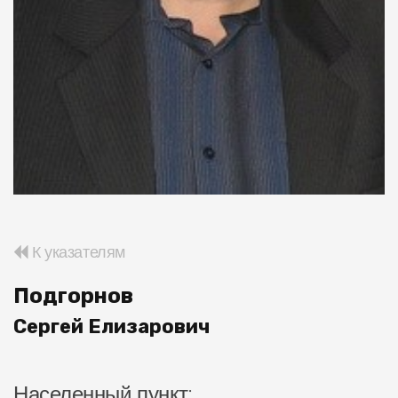
К указателям
Подгорнов
Сергей Елизарович
Населенный пункт: