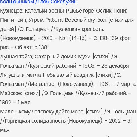
волшебником /Глеб Соколухин.
Кузнецов; Капельки весны; Рыбье горе; Ослик; Пони;
Пин и гвин; Утром; Работа; Веселый футбол: [стихи для
детей] /Э. Гольцман //Кузнецкая крепость.
(Новокузнецк). - 2010. - № 1 (14-15). - С. 138-139: фот.;
рис. - Об авт.: с. 138.
Лунная тайга; Сахарный домик; Мухи: [стихи] /Э.
Гольцман //Кузнецкий рабочий. – 1968. – 28 декабря
Лягушка и метла; Небывалый всадник: [стихи] /Э.
Гольцман //Металлист (Новокузнецк). - 1981. – 7 марта.
Майское: [стихи] /Э. Гольцман //Кузнецкий рабочий. –
1982. – 1 мая.
Маленькому человеку дайте море: [стихи] /Э. Гольцман
//Горняцкая солидарность (Новокузнецк). - 2002. – 31
мая.