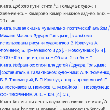
Книга. Доброго пути!: стихи /Э. Гольцман; худож: Т.
Зеленченко. – Кемерово: Кемер. книжное изд-во, 1982. –
29 с.: ил.
Книга. Живая сказка: музыкально-поэтический альбом /
Михаил Маслов, Эдуард Гольцман; [в альбоме
использованы рисунки художников: В. Кравчука, А.
Фомченко, Б. Тржемецкого и др.]. - Новокузнецк: [б. и.],
2009. -105 с.: цв. ил., ноты. - Об авт.: 2 с. обл. - П
Книга. Избранное: стихи для детей /Эдуард Гольцман;
[составитель В. Галактионов; художники: А. Ф. Фомченко,
Б. В. Тржемецкий, В. П. Кравчук; авторы предисловий: Г.
В. Косточаков, В. Немиров, С. Михайлов]. - Новокузнецк:
СО-ТВОРЕНИЕ, 2015. - 109, [4] с.: ц
Книга. Как мышки летать научились: сказка в стихах /Э.
Гольцман; [худож.: В. Кравчук]. – Кемерово: Сибирский