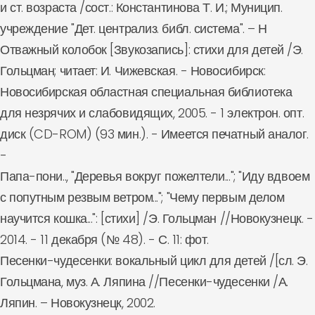
и ст. возраста /сост.: Константинова Т. И.; Муницип.
учреждение "Дет. централиз. библ. система". – Н
Отважный колобок [Звукозапись]: стихи для детей /Э.
Гольцман; читает: И. Чижевская. - Новосибирск:
Новосибирская областная специальная библиотека
для незрячих и слабовидящих, 2005. - 1 электрон. опт.
диск (CD-ROM) (93 мин.). - Имеется печатный аналог.
-
Папа-пони.., "Деревья вокруг пожелтели..."; "Иду вдвоем
с попутным резвым ветром..."; "Чему первым делом
научится кошка...": [стихи] /Э. Гольцман //Новокузнецк. -
2014. - 11 декабря (№ 48). - С. 11: фот.
Песенки-чудесенки: вокальный цикл для детей /[сл. Э.
Гольцмана, муз. А. Ляпина //Песенки-чудесенки /А.
Ляпин. – Новокузнецк, 2002.