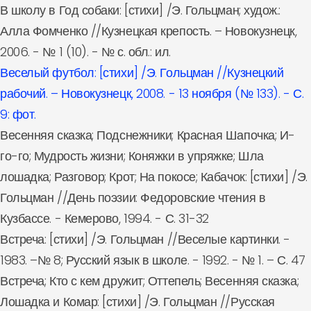
В школу в Год собаки: [стихи] /Э. Гольцман; худож.:
Алла Фомченко //Кузнецкая крепость. – Новокузнецк,
2006. - № 1 (10). - № с. обл.: ил.
Веселый футбол: [стихи] /Э. Гольцман //Кузнецкий
рабочий. – Новокузнецк, 2008. - 13 ноября (№ 133). - С.
9: фот.
Весенняя сказка; Подснежники; Красная Шапочка; И-
го-го; Мудрость жизни; Коняжки в упряжке; Шла
лошадка; Разговор; Крот; На покосе; Кабачок: [стихи] /Э.
Гольцман //День поэзии: Федоровские чтения в
Кузбассе. - Кемерово, 1994. - С. 31-32
Встреча: [стихи] /Э. Гольцман //Веселые картинки. -
1983. –№ 8; Русский язык в школе. - 1992. - № 1. – С. 47
Встреча; Кто с кем дружит; Оттепель; Весенняя сказка;
Лошадка и Комар: [стихи] /Э. Гольцман //Русская