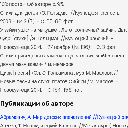
100: портр.- Об авторе: с. 95.
Стихи для детей /Э. Гольцман //Кузнецкая крепость. -
2003. - № 2 (7). - С. 85-86: фот.
У зайки ушки на макушке…; Лето-солнечный зайчик; Два
чуда: [стихи] /Э. Гольцман //Кузнецкий рабочий. –
Новокузнецк, 2014. - 27 ноября (№ 136). - С. 3: фот.-
Стихи приведены в заметке под заглавием: «Человек с
двумя макушками» / В. Немиров.
Цирк: [песня] /Сл. Э. Гольцмана , муз. М. Маслова //
Новые песни на стихи поэтов Сибири /М. Маслов. –
Новокузнецк, 2014. - С. 154-156: нот.
Публикации об авторе
Абрамович, А. Мир детских впечатлений //Кузнецкий раб
Агеева, Т. Новокузнецкий Карлсон //Металлург ( Новокузн