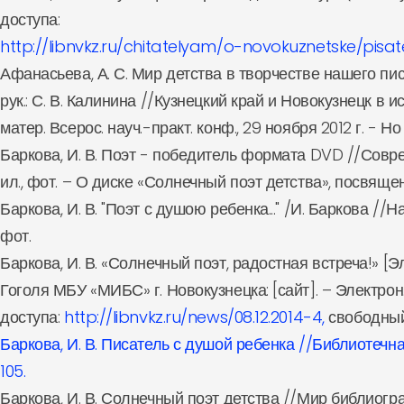
доступа:
http://libnvkz.ru/chitatelyam/o-novokuznetske/pisa
Афанасьева, А. С. Мир детства в творчестве нашего пис
рук.: С. В. Калинина //Кузнецкий край и Новокузнецк в
матер. Всерос. науч.-практ. конф., 29 ноября 2012 г. - Но
Баркова, И. В. Поэт - победитель формата DVD //Соврем
ил., фот. – О диске «Солнечный поэт детства», посвящ
Баркова, И. В. "Поэт с душою ребенка..." /И. Баркова //На
фот.
Баркова, И. В. «Солнечный поэт, радостная встреча!» [Э
Гоголя МБУ «МИБС» г. Новокузнецка: [сайт]. – Электрон.
доступа:
http://libnvkz.ru/news/08.12.2014-4,
свободный
Баркова, И. В. Писатель с душой ребенка //Библиотечная
105.
Баркова, И. В. Солнечный поэт детства //Мир библиографии.