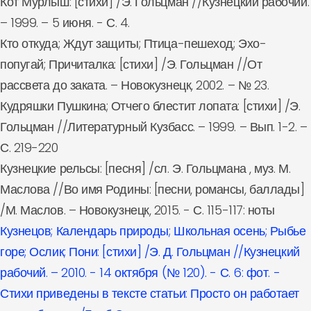
Кот Мурлыш: [стихи] /Э. Гольцман //Кузнецкий рабочий.
– 1999. – 5 июня. - С. 4.
Кто откуда; Ждут защиты; Птица-пешеход; Эхо-
попугай; Причиталка: [стихи] /Э. Гольцман //От
рассвета до заката. – Новокузнецк, 2002. – № 23.
Кудряшки Пушкина; Отчего блестит лопата: [стихи] /Э.
Гольцман //Литературный Кузбасс. – 1999. – Вып. 1-2. –
С. 219-220
Кузнецкие рельсы: [песня] /сл. Э. Гольцмана , муз. М.
Маслова //Во имя Родины: [песни, романсы, баллады]
/М. Маслов. – Новокузнецк, 2015. - С. 115-117: ноты
Кузнецов; Календарь природы; Школьная осень; Рыбье
горе; Ослик; Пони: [стихи] /Э. Д. Гольцман //Кузнецкий
рабочий. – 2010. - 14 октября (№ 120). - С. 6: фот. -
Стихи приведены в тексте статьи: Просто он работает