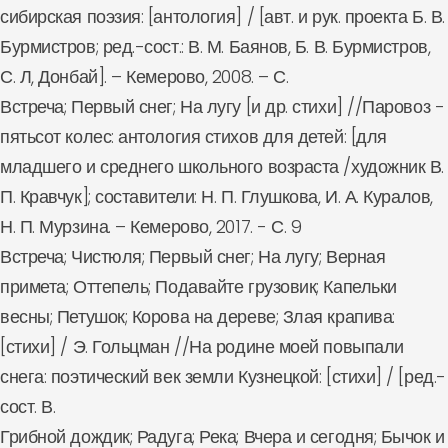
сибирская поэзия: [антология] / [авт. и рук. проекта Б. В.
Бурмистров; ред.-сост.: В. М. Баянов, Б. В. Бурмистров,
С. Л, Донбай]. – Кемерово, 2008. – С.
Встреча; Первый снег; На лугу [и др. стихи] //Паровоз -
пятьсот колес: антология стихов для детей: [для
младшего и среднего школьного возраста /художник В.
П. Кравчук]; составители: Н. П. Глушкова, И. А. Куралов,
Н. П. Мурзина. – Кемерово, 2017. - С. 9
Встреча; Чистюля; Первый снег; На лугу; Верная
примета; Оттепель; Подавайте грузовик; Капельки
весны; Петушок; Корова на дереве; Злая крапива:
[стихи] / Э. Гольцман //На родине моей повыпали
снега: поэтический век земли Кузнецкой: [стихи] / [ред.-
сост. В.
Грибной дождик; Радуга; Река; Вчера и сегодня; Бычок и