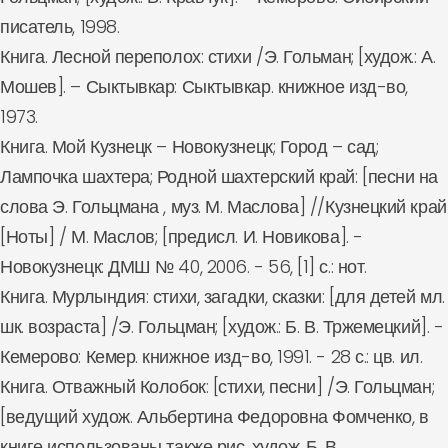
писатель, 1998.
Книга. Лесной переполох: стихи /Э. Гольман; [худож.: А.
Мошев]. – Сыктывкар: Сыктывкар. книжное изд-во,
1973.
Книга. Мой Кузнецк – Новокузнецк; Город – сад;
Лампочка шахтера; Родной шахтерский край: [песни на
слова Э. Гольцмана , муз. М. Маслова] //Кузнецкий край
[Ноты] / М. Маслов; [предисл. И. Новикова]. -
Новокузнецк: ДМШ № 40, 2006. - 56, [1] с.: нот.
Книга. Мурлындия: стихи, загадки, сказки: [для детей мл.
шк. возраста] /Э. Гольцман; [худож.: Б. В. Тржемецкий]. -
Кемерово: Кемер. книжное изд-во, 1991. - 28 с.: цв. ил.
Книга. Отважный Колобок: [стихи, песни] /Э. Гольцман;
[ведущий худож. Альбертина Федоровна Фомченко, в
книге использованы также рис. худож. Б. В.