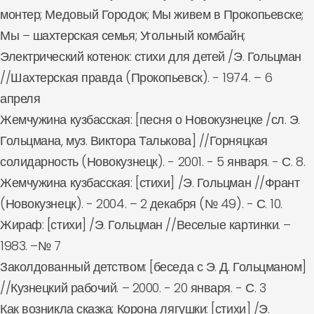
монтер; Медовый Городок; Мы живем в Прокопьевске;
Мы – шахтерская семья; Угольный комбайн;
Электрический котенок: стихи для детей /Э. Гольцман
//Шахтерская правда (Прокопьевск). - 1974. – 6
апреля
Жемчужина кузбасская: [песня о Новокузнецке /сл. Э.
Гольцмана, муз. Виктора Талькова] //Горняцкая
солидарность (Новокузнецк). - 2001. - 5 января. - С. 8.
Жемчужина кузбасская: [стихи] /Э. Гольцман //Франт
(Новокузнецк). - 2004. – 2 декабря (№ 49). - С. 10.
Жираф: [стихи] /Э. Гольцман //Веселые картинки. –
1983. –№ 7
Заколдованный детством: [беседа с Э. Д. Гольцманом]
//Кузнецкий рабочий. – 2000. - 20 января. - С. 3
Как возникла сказка; Корона лягушки: [стихи] /Э.