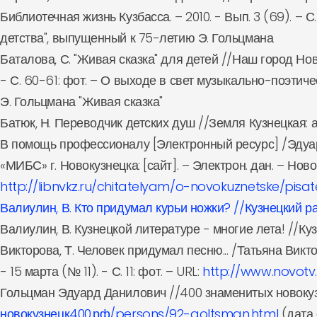
Библиотечная жизнь Кузбасса. – 2010. - Вып. 3 (69). – 
детства", выпущенный к 75-летию Э. Гольцмана
Баталова, С. "Живая сказка" для детей //Наш город Нов
- С. 60-61: фот. – О выходе в свет музыкально-поэтич
Э. Гольцмана "Живая сказка"
Батюк, Н. Переводчик детских душ //Земля Кузнецкая: ал
В помощь профессионалу [Электронный ресурс] /Эдуар
«МИБС» г. Новокузнецка: [сайт]. – Электрон. дан. – Ново
http://libnvkz.ru/chitatelyam/o-novokuznetske/pisa
Валиулин, В. Кто придумал курьи ножки? //Кузнецкий рабо
Валиулин, В. Кузнецкой литературе - многие лета! //Кузн
Викторова, Т. Человек придумал песню... /Татьяна Викт
- 15 марта (№ 11). - С. 11: фот. – URL:
http://www.novotv
Гольцман Эдуард Данилович //400 знаменитых новокузне
новокузнецк400.рф/persons/92-goltsman.html
(дата 