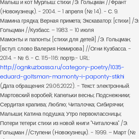
Малыш и кот Мурлыш: стихи /Э. Гольцман //Франт
(Новокузнецк). - 2004. – 1 апреля (№ 14). - С. 9.
Мамина грядка; Верная примета; Экскаватор: [стихи] /Э.
Гольцман //Кузбасс. – 1983. – 10 июля
Мамонты и папонты: [стихи для детей] /Э. Гольцман;
[вступ. слово Валерия Немирова] //Огни Кузбасса. -
2014. - № 6. - С. 115-116: портр.- URL:
http://ognikuzbassa.ru/category-poetry/1035-
eduard-goltsman-mamonty-i-paponty-stikhi
(Дата обращения: 29.06.2022). - Текст: электронный.
Мартовский воробей; Капельки весны; Подснежники;
Сердитая крапива; Люблю; Читалочка; Сибирячки;
Малыши; Катина подушка; Утро первоклассницы;
Потери тетери: стихи из новой книги "Читалочка" /Э.
Гольцман //Ступени (Новокузнецк). - 1999. – Март (№