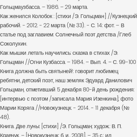
Гольцмаузбасса. – 1986. – 29 марта.
Как женился Колобок : [стихи /Э. Гольцман] //Кузнецкий
рабочий. - 2012. - 22 марта (№ 33). - С. 14: фот. – В
статье под заглавием: Солнечный поэт детства /Глеб
Соколухин.
Как мышки летать научились: сказка в стихах /Э.
Гольцман //Огни Кузбасса. – 1984. – Вып. 4. – С. 99-100
Книга должна быть святыней!: говорит любимец
ребятни, детский поэт, наш земляк Эдуард Данилович
Гольцман, отметивший 5 декабря 80-й день рождения:
[интервью с поэтом /записала Мария Изенкина]; фото
Марии Коряга //Новокузнецк. - 2014. - 11 декабря (№
48).
Книга. Две луны: [стихи] /Э. Гольцман; худож.: В. П.
Кравчук. – [Новокузнецк: б. и., 2008]. – 35 с.: ил