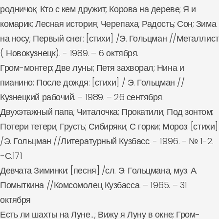
родничок; Кто с кем дружит; Корова на дереве; Я и
комарик; Лесная история; Черепаха; Радость; Сон; Зима
на носу; Первый снег: [стихи] /Э. Гольцман //Металлист
( Новокузнецк). - 1989. – 6 октября.
Гром-монтер; Две луны; Петя захворал; Нина и
пианино; После дождя: [стихи] / Э. Гольцман //
Кузнецкий рабочий. – 1989. – 26 сентября.
Двухэтажный папа; Читалочка; Прокатили; Под зонтом;
Потери тетери; Грусть; Сибиряки; С горки; Мороз: [стихи]
/Э. Гольцман //Литературный Кузбасс. - 1996. - № 1-2.
-С.171
Девчата Зиминки: [песня] /сл. Э. Гольцмана, муз. А.
Помыткина //Комсомолец Кузбасса. – 1965. – 31
октября
Есть ли шахты на Луне…; Вижу я Луну в окне; Гром-