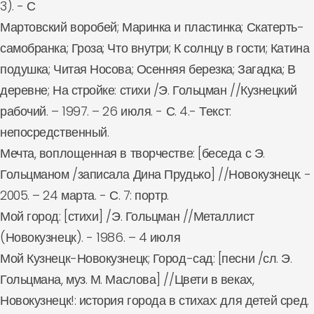
3). - С
Мартовский воробей; Маринка и пластинка; Скатерть-
самобранка; Гроза; Что внутри; К солнцу в гости; Катина
подушка; Читая Носова; Осенняя березка; Загадка; В
деревне; На стройке: стихи /Э. Гольцман //Кузнецкий
рабочий. – 1997. – 26 июля. - С. 4.- Текст:
непосредственный.
Мечта, воплощенная в творчестве: [беседа с Э.
Гольцманом /записала Дина Прудько] //Новокузнецк. -
2005. – 24 марта. - С. 7: портр.
Мой город: [стихи] /Э. Гольцман //Металлист
(Новокузнецк). - 1986. – 4 июля
Мой Кузнецк-Новокузнецк; Город-сад: [песни /сл. Э.
Гольцмана, муз. М. Маслова] //Цвети в веках,
Новокузнецк!: история города в стихах: для детей сред.