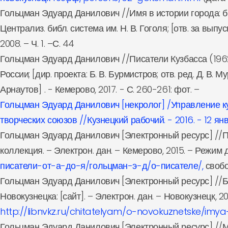
Гольцман Эдуард Данилович //Имя в истории города: б
Централиз. библ. система им. Н. В. Гоголя; [отв. за выпуск
2008. – Ч. 1. –С. 44
Гольцман Эдуард Данилович //Писатели Кузбасса (1962
России; [дир. проекта: Б. В. Бурмистров; отв. ред. Д. В. Мур
Арнаутов] . - Кемерово, 2017. - С. 260-261: фот. –
Гольцман Эдуард Данилович [некролог] /Управление к
творческих союзов //Кузнецкий рабочий. - 2016. - 12 янв
Гольцман Эдуард Данилович [Электронный ресурс] //П
коллекция. – Электрон. дан. – Кемерово, 2015. – Режим 
писатели-от-а-до-я/гольцман-э-д/о-писателе/,
свобо
Гольцман Эдуард Данилович [Электронный ресурс] //Би
Новокузнецка: [сайт]. – Электрон. дан. – Новокузнецк, 20
http://libnvkz.ru/chitatelyam/o-novokuznetske/imya-
Гольцман Эдуард Данилович [Электронный ресурс] //Мой 