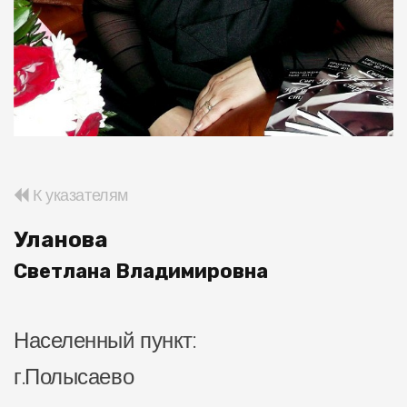
К указателям
Уланова
Светлана Владимировна
Населенный пункт:
г.Полысаево