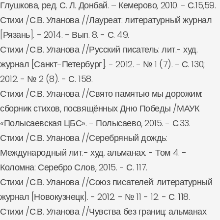
Глушкова, ред. С. Л. Донбай. – Кемерово, 2010. - С.15,59.
Стихи /С.В. Уланова //Лауреат: литературный журнал
[Рязань]. - 2014. - Вып. 8. - С. 49.
Стихи /С.В. Уланова //Русский писатель: лит.- худ.
журнал [Санкт-Петербург]. - 2012. - № 1 (7). - С. 130;
2012. - № 2 (8). - С. 158.
Стихи /С.В. Уланова //Свято памятью мы дорожим:
сборник стихов, посвящённых Дню Победы /МАУК
«Полысаевская ЦБС». - Полысаево, 2015. - С.33.
Стихи /С.В. Уланова //Серебряный дождь:
Международный лит.- худ. альманах. - Том 4. -
Коломна: Серебро Слов, 2015. - С. 117.
Стихи /С.В. Уланова //Союз писателей: литературный
журнал [Новокузнецк]. - 2012. - № 11 - 12. - С. 118.
Стихи /С.В. Уланова //Чувства без границ: альманах