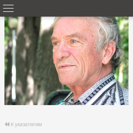
К указателям