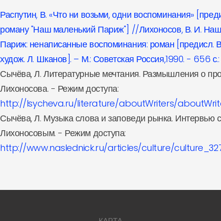
Распутин, В. «Что ни возьми, одни воспоминания» [пред
роману "Наш маленький Париж"] //Лихоносов, В. И. На
Париж: ненаписанные воспоминания: роман [предисл. В.
худож. Л. Шканов]. – М.: Советская Россия,1990. - 656 с.: 
Сычёва, Л. Литературные мечтания. Размышления о пр
Лихоносова. - Режим доступа:
http://lsycheva.ru/literature/aboutWriters/aboutWri
Сычёва, Л. Музыка слова и заповеди рынка. Интервью 
Лихоносовым. - Режим доступа:
http://www.naslednick.ru/articles/culture/culture_32
КАРТА