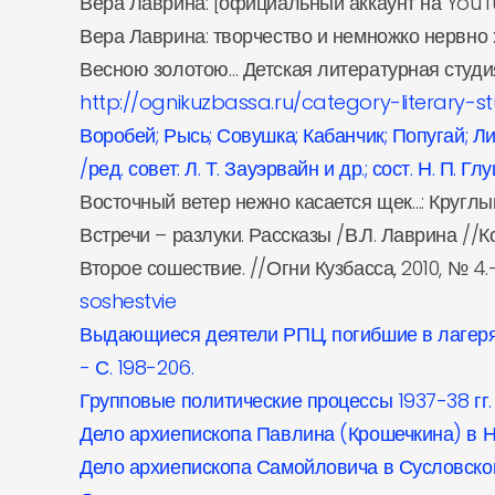
Вера Лаврина: [официальный аккаунт на YouT
Вера Лаврина: творчество и немножко нервно : 
Весною золотою… Детская литературная студия «
http://ognikuzbassa.ru/category-literary-s
Воробей; Рысь; Совушка; Кабанчик; Попугай; Л
/ред. совет: Л. Т. Зауэрвайн и др.; сост. Н. П. Г
Восточный ветер нежно касается щек…: Круглый
Встречи – разлуки. Рассказы /В.Л. Лаврина //Ко
Второе сошествие. //Огни Кузбасса, 2010, № 4.
soshestvie
Выдающиеся деятели РПЦ, погибшие в лагерях К
- С. 198-206.
Групповые политические процессы 1937-38 гг. в 
Дело архиепископа Павлина (Крошечкина) в Но
Дело архиепископа Самойловича в Сусловском 