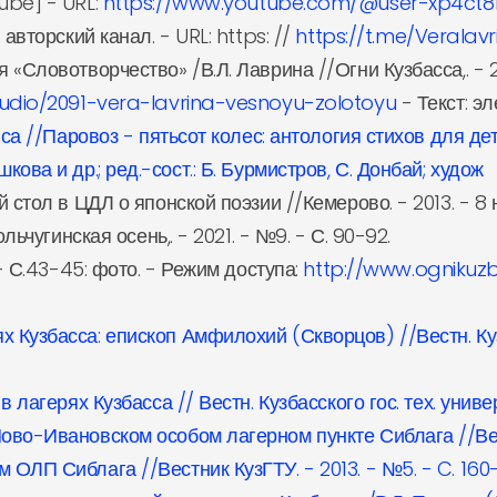
ube] - URL:
https://www.youtube.com/@user-xp4ct8
авторский канал. - URL: https: //
https://t.me/Veralavr
Словотворчество» /В.Л. Лаврина //Огни Кузбасса,. - 20
tudio/2091-vera-lavrina-vesnoyu-zolotoyu
- Текст: эл
иса //Паровоз - пятьсот колес: антология стихов для де
лушкова и др.; ред.-сост.: Б. Бурмистров, С. Донбай; худож
 стол в ЦДЛ о японской поэзии //Кемерово. - 2013. - 8
льчугинская осень,. - 2021. - №9. - С. 90-92.
- С.43-45: фото. - Режим доступа:
http://www.ognikuz
узбасса: епископ Амфилохий (Скворцов) //Вестн. Кузбас
лагерях Кузбасса // Вестн. Кузбасского гос. тех. универс
во-Ивановском особом лагерном пункте Сиблага //Вестни
ОЛП Сиблага //Вестник КузГТУ. - 2013. - №5. - C. 160-