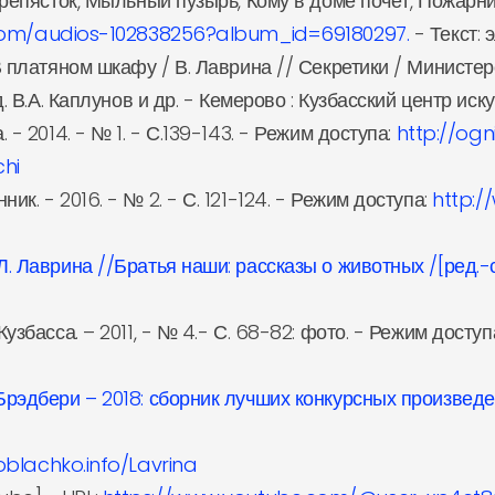
 Трепясток, Мыльный пузырь, Кому в доме почёт, Пожар
.com/audios-102838256?album_id=69180297.
- Текст: 
 В платяном шкафу / В. Лаврина // Секретики / Министе
. В.А. Каплунов и др. - Кемерово : Кузбасский центр искус
 - 2014. - № 1. - С.139-143. - Режим доступа:
http://og
hi
к. - 2016. - № 2. - С. 121-124. - Режим доступа:
http:
. Лаврина //Братья наши: рассказы о животных /[ред.-со
узбасса. – 2011, - № 4.- С. 68-82: фото. - Режим доступ
Брэдбери – 2018: сборник лучших конкурсных произведен
oblachko.info/Lavrina