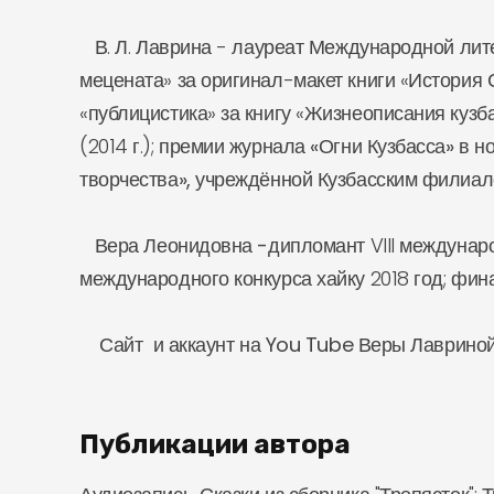
В. Л. Лаврина -
лауреат
Международной лит
мецената» за оригинал-макет книги «История С
«публицистика» за книгу «Жизнеописания кузб
(2014 г.);
премии журнала «Огни Кузбасса»
в но
творчества»,
учреждённой Кузбасским филиалом
Вера Леонидовна
-дипломант
VIII междунаро
международного конкурса хайку 2018 год;
фин
Сайт и аккаунт на You Tube Веры Лавриной 
Публикации автора