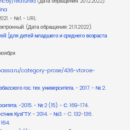
nc6y/featured
(дата обращения: 20.12.2022).
ina
21. - №1. - URL:
ектронный. (Дата обращения: 21.11.2022).
тей: [для детей младшего и среднего возраста
 ноября
bassa.ru/category-prose/436-vtoroe-
ского гос. тех. университета. - 2017. - № 2.
итета. -2015. - № 2 (15). - С. 169-174.
к КузГТУ. - 2014. - №3. - C. 132-136.
164.