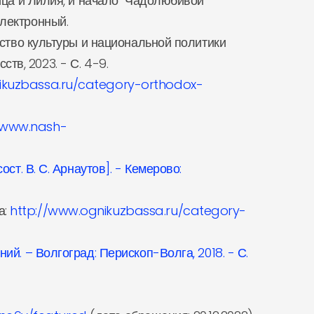
ница и Лилия, и начало "Чадолюбивой
электронный.
рство культуры и национальной политики
ств, 2023. - С. 4-9.
nikuzbassa.ru/category-orthodox-
//www.nash-
ст. В. С. Арнаутов]. - Кемерово:
а:
http://www.ognikuzbassa.ru/category-
ий. – Волгоград: Перископ-Волга, 2018. - С.