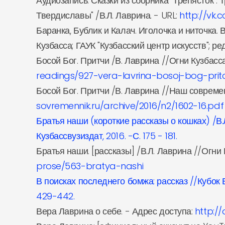
Аудиозапись. Сказки из сборника "Трепясток":
Твердиславы" /В.Л. Лаврина. - URL:
http://vk
Баранка, Бублик и Калач. Иголочка и ниточка.
Кузбасса; ГАУК "Кузбасский центр искусств"; ред
Босой Бог. Притчи /В. Лаврина //Огни Кузбасса.
readings/927-vera-lavrina-bosoj-bog-pritc
Босой Бог. Притчи /В. Лаврина //Наш современни
sovremennik.ru/archive/2016/n2/1602-16.pdf
Братья наши (короткие рассказы о кошках) /В.Л
Кузбассвузиздат, 2016. -С. 175 - 181.
Братья наши. [рассказы] /В.Л. Лаврина //Огни К
prose/563-bratya-nashi
В поисках последнего бомжа: рассказ //Кубок 
429-442.
Вера Лаврина о себе. - Адрес доступа:
http://