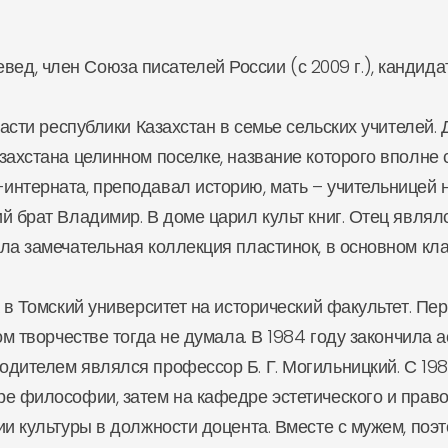
вед, член Союза писателей России (с 2009 г.), кандидат
сти республики Казахстан в семье сельских учителей.
захстана целинном поселке, название которого вполне 
интерната, преподавал историю, мать – учительницей 
й брат Владимир. В доме царил культ книг. Отец явля
ла замечательная коллекция пластинок, в основном кла
 Томский университет на исторический факультет. Пер
ом творчестве тогда не думала. В 1984 году закончила 
дителем являлся профессор Б. Г. Могильницкий. С 198
е философии, затем на кафедре эстетического и право
ии культуры в должности доцента. Вместе с мужем, по